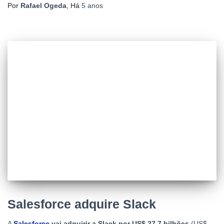
Por
Rafael Ogeda
, Há
5 anos
Salesforce adquire Slack
A
Salesforce
vai adquirir a Slack por US$ 27,7 bilhões
(US$