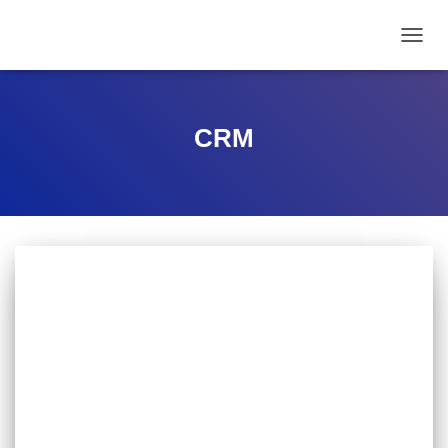
ALTE
CRM