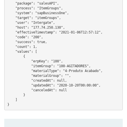
    "package": "salesAPI",

    "process": "ItemGroups",

    "system": "sapBusinessOne",

    "target": "itemGroups",

    "user": "Intergate",

    "host": "177.74.250.130",

    "effectiveTimestamp": "2021-01-06T12:57:12",

    "code": "200",

    "success": true,

    "count": 1,

    "values": [

        {

            "erpKey": "100",

            "itemGroup": "100-AGITADORES",

            "materialType": "4-Produto Acabado",

            "materialGroup": "",

            "createdAt": null,

            "updatedAt": "2020-10-20T00:00:00",

            "canceledAt": null

        }

    ]

}