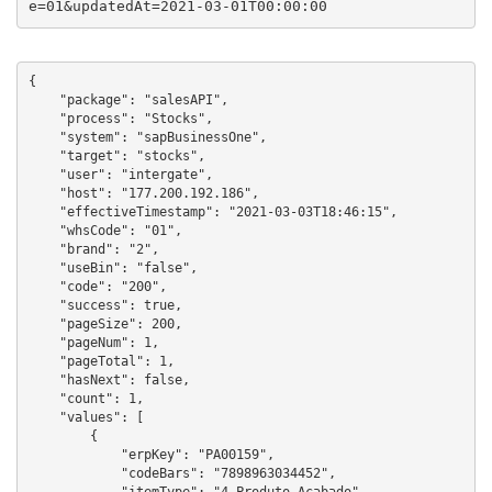
e=01&updatedAt=2021-03-01T00:00:00
{

    "package": "salesAPI",

    "process": "Stocks",

    "system": "sapBusinessOne",

    "target": "stocks",

    "user": "intergate",

    "host": "177.200.192.186",

    "effectiveTimestamp": "2021-03-03T18:46:15",

    "whsCode": "01",

    "brand": "2",

    "useBin": "false",

    "code": "200",

    "success": true,

    "pageSize": 200,

    "pageNum": 1,

    "pageTotal": 1,

    "hasNext": false,

    "count": 1,

    "values": [

        {

            "erpKey": "PA00159",

            "codeBars": "7898963034452",
