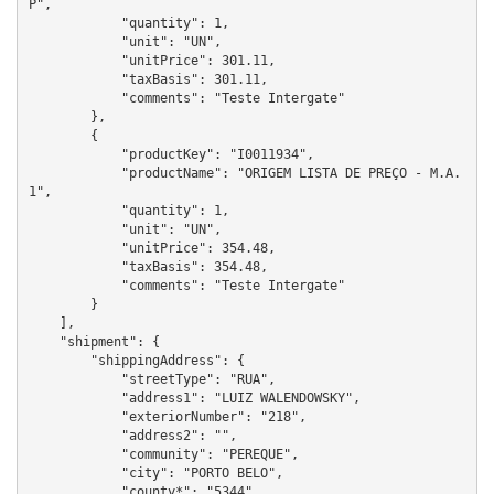
P",

            "quantity": 1,

            "unit": "UN",

            "unitPrice": 301.11,

            "taxBasis": 301.11,

            "comments": "Teste Intergate"

        },

        {

            "productKey": "I0011934",

            "productName": "ORIGEM LISTA DE PREÇO - M.A.
1",

            "quantity": 1,

            "unit": "UN",

            "unitPrice": 354.48,

            "taxBasis": 354.48,

            "comments": "Teste Intergate"

        }

    ],

    "shipment": {

        "shippingAddress": {

            "streetType": "RUA",

            "address1": "LUIZ WALENDOWSKY",

            "exteriorNumber": "218",

            "address2": "",

            "community": "PEREQUE",

            "city": "PORTO BELO",

            "county*": "5344",
