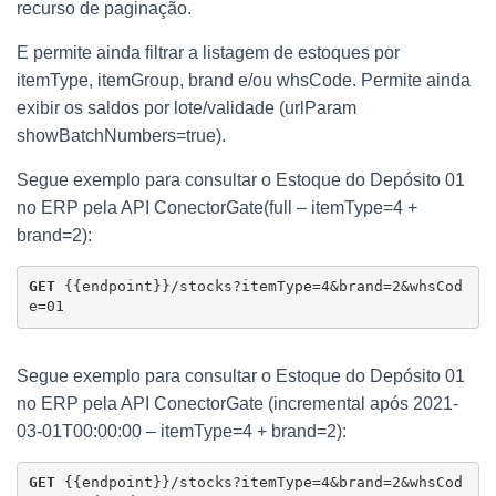
recurso de paginação.
E permite ainda filtrar a listagem de estoques por
itemType, itemGroup, brand e/ou whsCode. Permite ainda
exibir os saldos por lote/validade (urlParam
showBatchNumbers=true).
Segue exemplo para consultar o Estoque do Depósito 01
no ERP pela API ConectorGate(full – itemType=4 +
brand=2):
GET 
{{endpoint}}/stocks?itemType=4&brand=2&whsCod
e=01
Segue exemplo para consultar o Estoque do Depósito 01
no ERP pela API ConectorGate (incremental após 2021-
03-01T00:00:00 – itemType=4 + brand=2):
GET 
{{endpoint}}/stocks?itemType=4&brand=2&whsCod