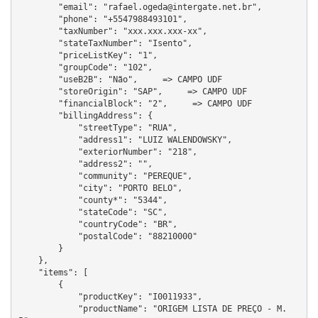
        "email": "rafael.ogeda@intergate.net.br",

        "phone": "+5547988493101",

        "taxNumber": "xxx.xxx.xxx-xx",

        "stateTaxNumber": "Isento",

        "priceListKey": "1",

        "groupCode": "102",

        "useB2B": "Não",     => CAMPO UDF

        "storeOrigin": "SAP",     => CAMPO UDF

        "financialBlock": "2",     => CAMPO UDF

        "billingAddress": {

            "streetType": "RUA",

            "address1": "LUIZ WALENDOWSKY",

            "exteriorNumber": "218",

            "address2": "",

            "community": "PEREQUE",

            "city": "PORTO BELO",

            "county*": "5344",

            "stateCode": "SC",

            "countryCode": "BR",

            "postalCode": "88210000"

        }

    },

    "items": [

        {

            "productKey": "I0011933",

            "productName": "ORIGEM LISTA DE PREÇO - M.