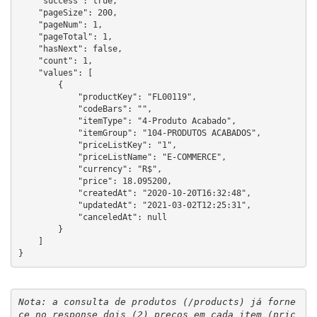
    "success": true,

    "pageSize": 200,

    "pageNum": 1,

    "pageTotal": 1,

    "hasNext": false,

    "count": 1,

    "values": [

        {

            "productKey": "FL00119",

            "codeBars": "",

            "itemType": "4-Produto Acabado",

            "itemGroup": "104-PRODUTOS ACABADOS",

            "priceListKey": "1",

            "priceListName": "E-COMMERCE",

            "currency": "R$",

            "price": 18.095200,

            "createdAt": "2020-10-20T16:32:48",

            "updatedAt": "2021-03-02T12:25:31",

            "canceledAt": null

        }

    ]

}
Nota: a consulta de produtos (/products) já forne
ce no response dois (2) preços em cada item (pric