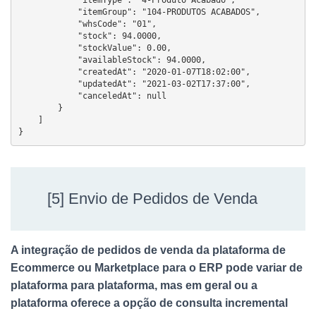
            "itemType": "4-Produto Acabado",

            "itemGroup": "104-PRODUTOS ACABADOS",

            "whsCode": "01",

            "stock": 94.0000,

            "stockValue": 0.00,

            "availableStock": 94.0000,

            "createdAt": "2020-01-07T18:02:00",

            "updatedAt": "2021-03-02T17:37:00",

            "canceledAt": null

        }

    ]

}
[5] Envio de Pedidos de Venda
A integração de pedidos de venda da plataforma de
Ecommerce ou Marketplace para o ERP pode variar de
plataforma para plataforma, mas em geral ou a
plataforma oferece a opção de consulta incremental