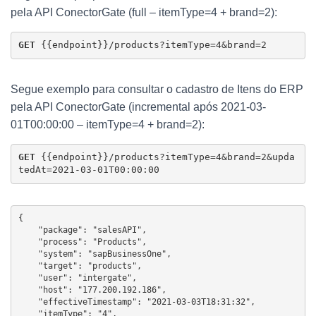
pela API ConectorGate (full – itemType=4 + brand=2):
GET 
{{endpoint}}/products?itemType=4&brand=2
Segue exemplo para consultar o cadastro de Itens do ERP
pela API ConectorGate (incremental após 2021-03-
01T00:00:00 – itemType=4 + brand=2):
GET 
{{endpoint}}/products?itemType=4&brand=2&upda
tedAt=2021-03-01T00:00:00
{

    "package": "salesAPI",

    "process": "Products",

    "system": "sapBusinessOne",

    "target": "products",

    "user": "intergate",

    "host": "177.200.192.186",

    "effectiveTimestamp": "2021-03-03T18:31:32",

    "itemType": "4",
