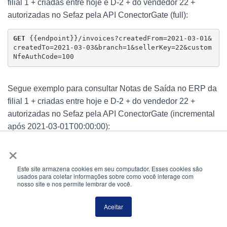
filial 1 + criadas entre hoje e D-2 + do vendedor 22 +
autorizadas no Sefaz pela API ConectorGate (full):
GET 
{{endpoint}}/invoices?createdFrom=2021-03-01&
createdTo=2021-03-03&branch=1&sellerKey=22&custom
NfeAuthCode=100
Segue exemplo para consultar Notas de Saída no ERP da
filial 1 + criadas entre hoje e D-2 + do vendedor 22 +
autorizadas no Sefaz pela API ConectorGate (incremental
após 2021-03-01T00:00:00):
×
GET 
{{endpoint}}/invoices?createdFrom=2021-03-01&
createdTo=2021-03-03&branch=1&sellerKey=22&nfeAut
Este site armazena cookies em seu computador. Esses cookies são
hCode=100&updatedAt=2021-03-01T00:00:00
usados para coletar informações sobre como você interage com
nosso site e nos permite lembrar de você.
{

Aceitar
    "package": "salesAPI",

    "process": "Invoices",
