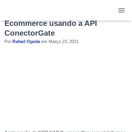
Integração SAP Business One x
ALTE
Ecommerce usando a API
ConectorGate
Por
Rafael Ogeda
em
Março 23, 2021