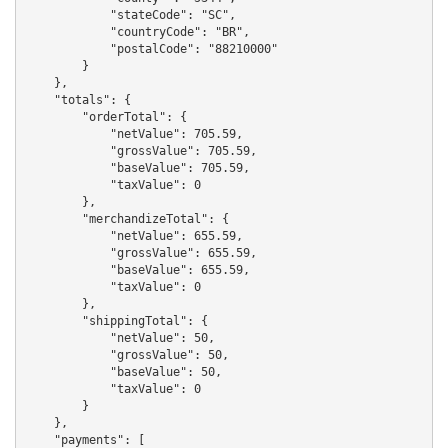
            "stateCode": "SC",

            "countryCode": "BR",

            "postalCode": "88210000"

        }

    },

    "totals": {

        "orderTotal": {

            "netValue": 705.59,

            "grossValue": 705.59,

            "baseValue": 705.59,

            "taxValue": 0

        },

        "merchandizeTotal": {

            "netValue": 655.59,

            "grossValue": 655.59,

            "baseValue": 655.59,

            "taxValue": 0

        },

        "shippingTotal": {

            "netValue": 50,

            "grossValue": 50,

            "baseValue": 50,

            "taxValue": 0

        }

    },

    "payments": [
