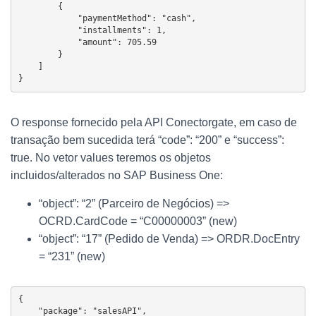
        {

            "paymentMethod": "cash",

            "installments": 1,

            "amount": 705.59

        }

    ]

}
O response fornecido pela API Conectorgate, em caso de
transação bem sucedida terá “code”: “200” e “success”:
true. No vetor values teremos os objetos
incluidos/alterados no SAP Business One:
“object”: “2” (Parceiro de Negócios) =>
OCRD.CardCode = “C00000003” (new)
“object”: “17” (Pedido de Venda) => ORDR.DocEntry
= “231” (new)
{

    "package": "salesAPI",
