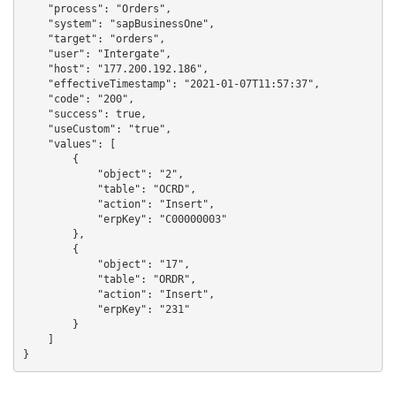
    "process": "Orders",

    "system": "sapBusinessOne",

    "target": "orders",

    "user": "Intergate",

    "host": "177.200.192.186",

    "effectiveTimestamp": "2021-01-07T11:57:37",

    "code": "200",

    "success": true,

    "useCustom": "true",

    "values": [

        {

            "object": "2",

            "table": "OCRD",

            "action": "Insert",

            "erpKey": "C00000003"

        },

        {

            "object": "17",

            "table": "ORDR",

            "action": "Insert",

            "erpKey": "231"

        }

    ]

}