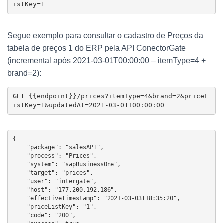
istKey=1
Segue exemplo para consultar o cadastro de Preços da
tabela de preços 1 do ERP pela API ConectorGate
(incremental após 2021-03-01T00:00:00 – itemType=4 +
brand=2):
GET 
{{endpoint}}/prices?itemType=4&brand=2&priceL
istKey=1&updatedAt=2021-03-01T00:00:00
{

    "package": "salesAPI",

    "process": "Prices",

    "system": "sapBusinessOne",

    "target": "prices",

    "user": "intergate",

    "host": "177.200.192.186",

    "effectiveTimestamp": "2021-03-03T18:35:20",

    "priceListKey": "1",

    "code": "200",
