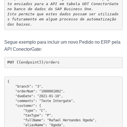
to enviados para a API em tabela UDT ConectorGate 
no banco de dados do SAP Business One. 
Isto permite que estes dados possam ser utilizado
s futuramente em algum processo de automatização 
das baixas.
Segue exemplo para incluir um novo Pedido no ERP pela
API ConectorGate:
PUT 
{{endpoint}}/orders
{

    "branch": "3",

    "orderNum": "1000001002",

    "dueDate": "2021-01-10",

    "comments": "Teste Intergate",

    "customer": {

        "type": "C",

        "taxType": "P",

        "fullName": "Rafael Hernandes Ogeda",

        "aliasName": "Ogeda",
