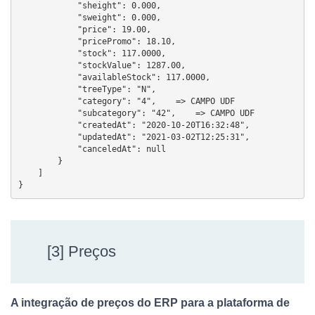
            "sheight": 0.000,

            "sweight": 0.000,

            "price": 19.00,

            "pricePromo": 18.10,

            "stock": 117.0000,

            "stockValue": 1287.00,

            "availableStock": 117.0000,

            "treeType": "N",

            "category": "4",    => CAMPO UDF

            "subcategory": "42",    => CAMPO UDF

            "createdAt": "2020-10-20T16:32:48",

            "updatedAt": "2021-03-02T12:25:31",

            "canceledAt": null

        }

    ]

}
[3] Preços
A integração de preços do ERP para a plataforma de