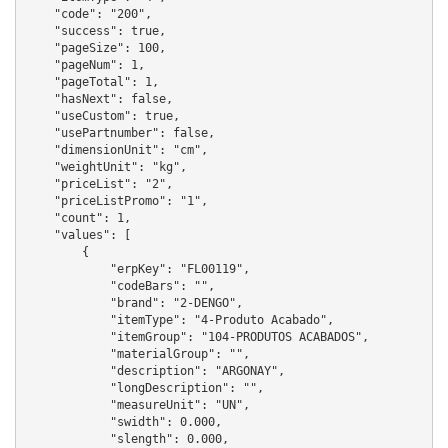
    "code": "200",

    "success": true,

    "pageSize": 100,

    "pageNum": 1,

    "pageTotal": 1,

    "hasNext": false,

    "useCustom": true,

    "usePartnumber": false,

    "dimensionUnit": "cm",

    "weightUnit": "kg",

    "priceList": "2",

    "priceListPromo": "1",

    "count": 1,

    "values": [

        {

            "erpKey": "FL00119",

            "codeBars": "",

            "brand": "2-DENGO",

            "itemType": "4-Produto Acabado",

            "itemGroup": "104-PRODUTOS ACABADOS",

            "materialGroup": "",

            "description": "ARGONAY",

            "longDescription": "",

            "measureUnit": "UN",

            "swidth": 0.000,

            "slength": 0.000,
