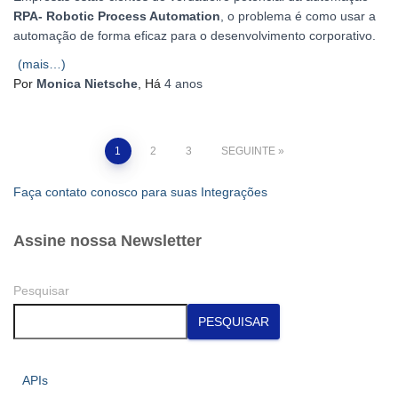
RPA- Robotic Process Automation
, o problema é como usar a
automação de forma eficaz para o desenvolvimento corporativo.
(mais…)
Por
Monica Nietsche
, Há
4 anos
Paginação
1
2
3
SEGUINTE
dos
Faça contato conosco para suas Integrações
conteúdos
Assine nossa Newsletter
Pesquisar
PESQUISAR
APIs