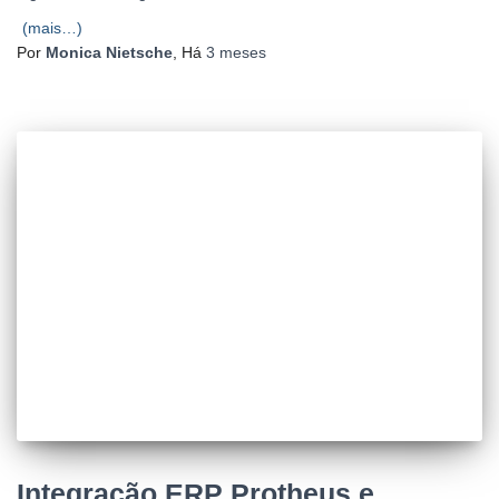
(mais…)
Por
Monica Nietsche
, Há
3 meses
Integração ERP Protheus e