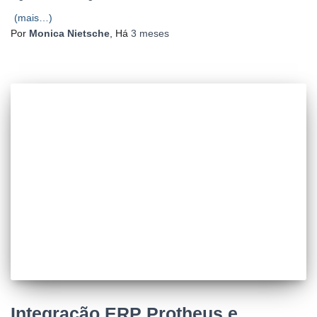
(mais…)
Por
Monica Nietsche
, Há
3 meses
Integração ERP Protheus e