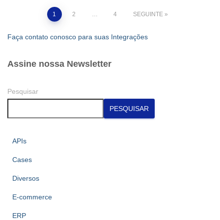
Paginação
1
2
…
4
SEGUINTE
dos
Faça contato conosco para suas Integrações
conteúdos
Assine nossa Newsletter
Pesquisar
PESQUISAR
APIs
Cases
Diversos
E-commerce
ERP