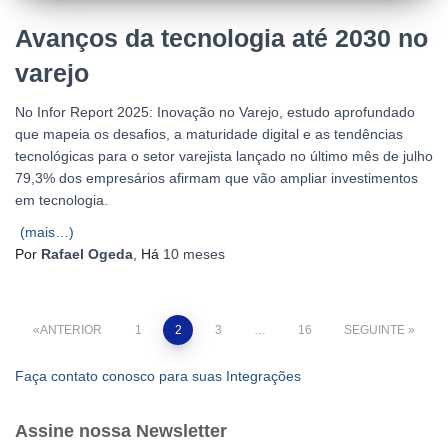
Avanços da tecnologia até 2030 no
varejo
No Infor Report 2025: Inovação no Varejo, estudo aprofundado
que mapeia os desafios, a maturidade digital e as tendências
tecnológicas para o setor varejista lançado no último mês de julho
79,3% dos empresários afirmam que vão ampliar investimentos
em tecnologia.
(mais…)
Por
Rafael Ogeda
, Há
10 meses
Paginação
ANTERIOR
1
2
3
…
16
SEGUINTE
dos
Faça contato conosco para suas Integrações
conteúdos
Assine nossa Newsletter