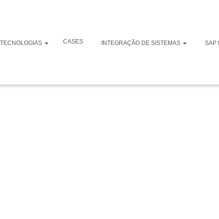
ntegração para o
CASES
TECNOLOGIAS
INTEGRAÇÃO DE SISTEMAS
SAP 
ne