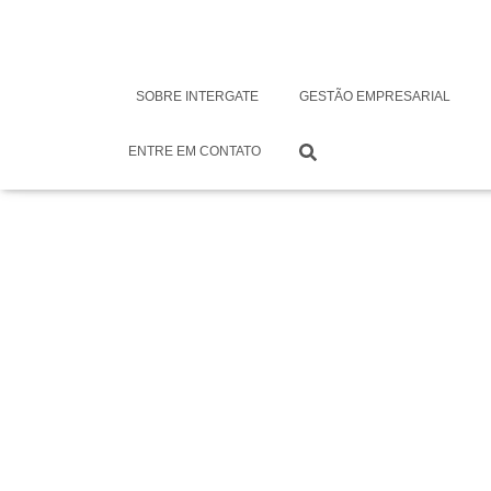
Ferramentas de i
SOBRE INTERGATE
GESTÃO EMPRESARIAL
SAP Business O
ENTRE EM CONTATO
Por
Rafael Ogeda
em
Maio 4, 2018