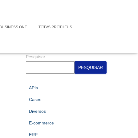
Faça contato conosco para suas
Integrações
BUSINESS ONE
TOTVS PROTHEUS
Assine nossa Newsletter
Pesquisar
PESQUISAR
APIs
Cases
Diversos
E-commerce
ERP