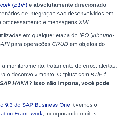
ework
(
B1iF
)
é absolutamente direcionado
 cenários de integração são desenvolvidos em
 de processamento e mensagens
XML
.
tilizadas em qualquer etapa do
IPO
(
inbound-
-API
para operações
CRUD
em objetos do
ra monitoramento, tratamento de erros, alertas,
ara o desenvolvimento. O “plus” com
B1iF
é
SAP HANA
? Isso não importa, você pode
ão 9.3 do SAP Business One
, tivemos o
ration Framework
, incorporando muitas