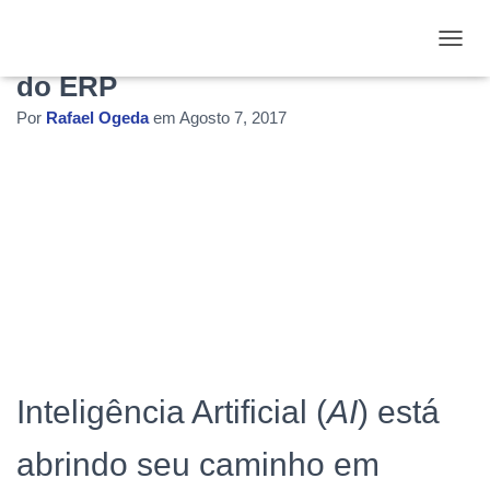
Inteligência Artificial e o Futuro
ALTE
do ERP
Por
Rafael Ogeda
em
Agosto 7, 2017
Inteligência Artificial (
AI
) está
abrindo seu caminho em