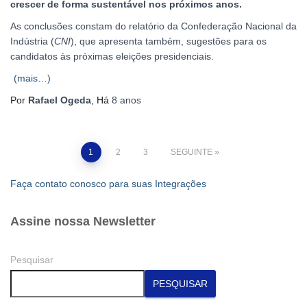
crescer de forma sustentável nos próximos anos.
As conclusões constam do relatório da Confederação Nacional da
Indústria (
CNI
), que apresenta também, sugestões para os
candidatos às próximas eleições presidenciais.
(mais…)
Por
Rafael Ogeda
, Há
8 anos
Paginação
1
2
3
SEGUINTE
dos
Faça contato conosco para suas Integrações
conteúdos
Assine nossa Newsletter
Pesquisar
PESQUISAR