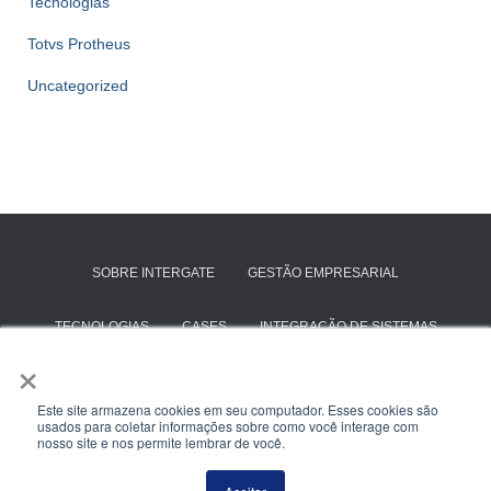
Tecnologias
Totvs Protheus
Uncategorized
SOBRE INTERGATE
GESTÃO EMPRESARIAL
TECNOLOGIAS
CASES
INTEGRAÇÃO DE SISTEMAS
×
SAP BUSINESS ONE
TOTVS PROTHEUS
Este site armazena cookies em seu computador. Esses cookies são
usados para coletar informações sobre como você interage com
ENTRE EM CONTATO
nosso site e nos permite lembrar de você.
Hestia | Criado com
ThemeIsle