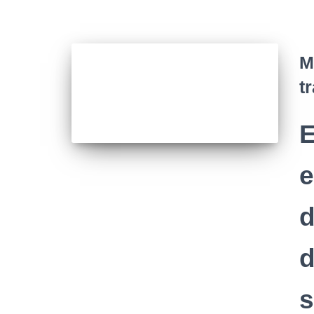
M
t
E
e
d
d
s