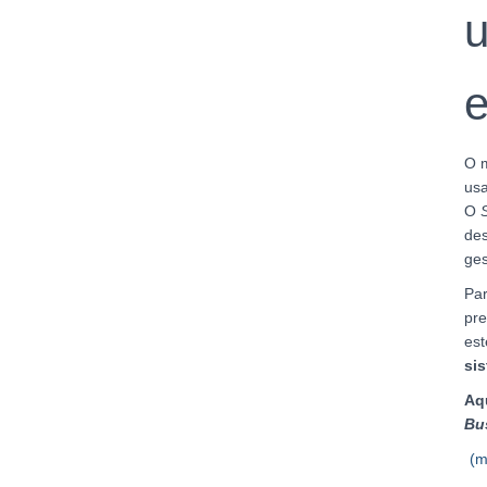
u
e
O m
usa
O
des
ges
Par
pre
est
si
Aq
Bu
(m