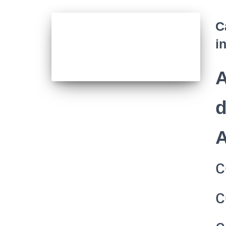
C
i
A
d
A
c
c