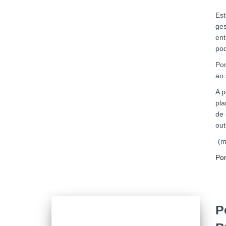
Est
ges
ent
pod
Por
ao 
A p
pla
de 
out
(m
Po
P