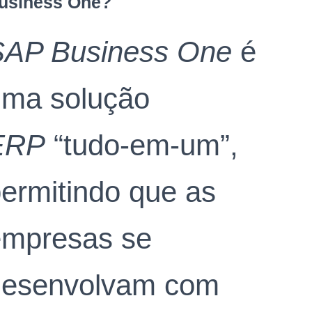
usiness One?
SAP Business One
é
uma solução
ERP
“tudo-em-um”,
ermitindo que as
empresas se
desenvolvam com