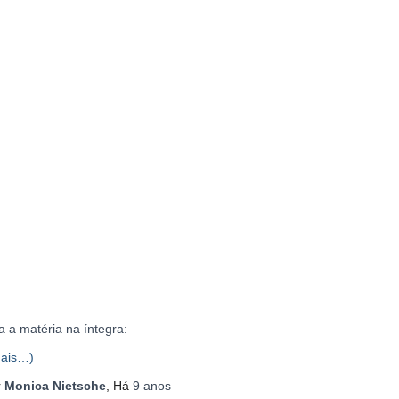
a a matéria na íntegra:
ais…)
r
Monica Nietsche
, Há
9 anos