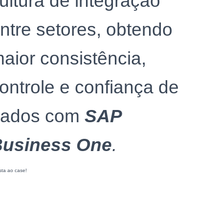
ultura de integração
ntre setores, obtendo
aior consistência,
ontrole e confiança de
dados com
SAP
usiness One
.
sta ao case!