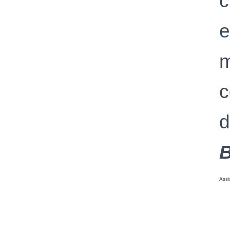
c
e
m
c
B
Assi