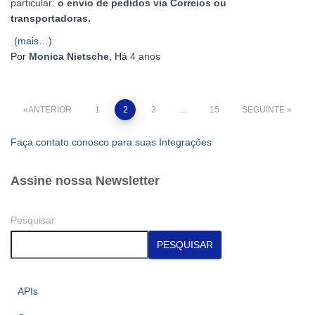
particular:
o envio de pedidos via Correios ou
transportadoras.
(mais…)
Por
Monica Nietsche
, Há
4 anos
Paginação
ANTERIOR
1
2
3
…
15
SEGUINTE
dos
Faça contato conosco para suas Integrações
conteúdos
Assine nossa Newsletter
Pesquisar
PESQUISAR
APIs