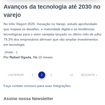
Avanços da tecnologia até 2030 no
varejo
No Infor Report 2025: Inovação no Varejo, estudo aprofundado
que mapeia os desafios, a maturidade digital e as tendências
tecnológicas para o setor varejista lançado no último mês de julho
79,3% dos empresários afirmam que vão ampliar investimentos
em tecnologia.
(mais…)
Por
Rafael Ogeda
, Há
10 meses
Paginação
ANTERIOR
1
2
3
…
12
SEGUINTE
dos
Faça contato conosco para suas Integrações
conteúdos
Assine nossa Newsletter