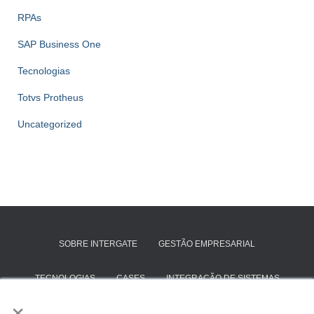
RPAs
SAP Business One
Tecnologias
Totvs Protheus
Uncategorized
SOBRE INTERGATE
GESTÃO EMPRESARIAL
TECNOLOGIAS
CASES
INTEGRAÇÃO DE SISTEMAS
×
SAP BUSINESS ONE
TOTVS PROTHEUS