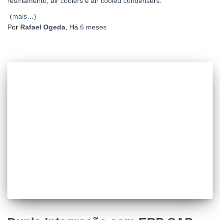
resfriamento, air coolers e air cooled condensers.
(mais…)
Por
Rafael Ogeda
, Há
6 meses