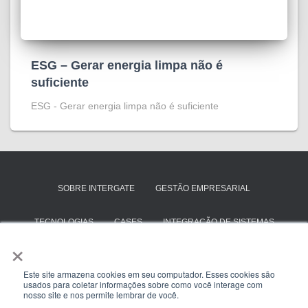
ESG – Gerar energia limpa não é
suficiente
ESG - Gerar energia limpa não é suficiente
SOBRE INTERGATE
GESTÃO EMPRESARIAL
TECNOLOGIAS
CASES
INTEGRAÇÃO DE SISTEMAS
×
SAP BUSINESS ONE
TOTVS PROTHEUS
Este site armazena cookies em seu computador. Esses cookies são
usados para coletar informações sobre como você interage com
ENTRE EM CONTATO
nosso site e nos permite lembrar de você.