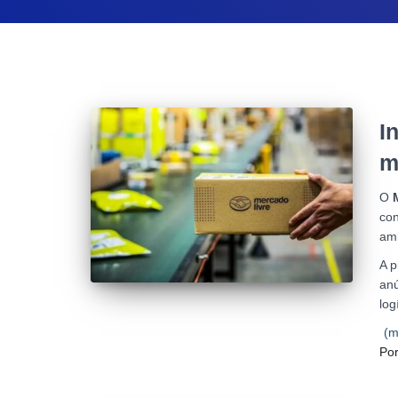
I
m
O
co
amb
A p
an
log
(m
Po