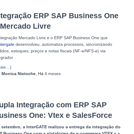
ntegração ERP SAP Business One
 Mercado Livre
ntegração Mercado Livre e o ERP SAP Business One que
ntergate
desenvolveu, automatiza processos, sincronizando
idos, estoques, preços e notas fiscais (NF-e/NFS-e) via
egrador .
ais…)
r
Monica Nietsche
, Há
4 meses
upla Integração com ERP SAP
usiness One: Vtex e SalesForce
 setembro, a InterGATE realizou a entrega da integração do
P Business One com a plataforma de e-commerce
VTEX
e a