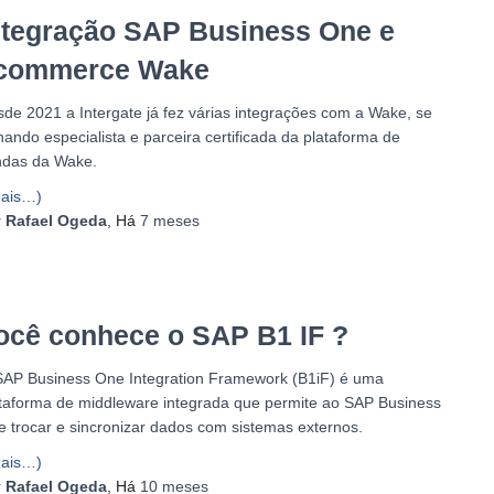
ntegração SAP Business One e
commerce Wake
de 2021 a Intergate já fez várias integrações com a Wake, se
nando especialista e parceira certificada da plataforma de
ndas da Wake.
ais…)
r
Rafael Ogeda
, Há
7 meses
ocê conhece o SAP B1 IF ?
AP Business One Integration Framework (B1iF) é uma
taforma de middleware integrada que permite ao SAP Business
 trocar e sincronizar dados com sistemas externos.
ais…)
r
Rafael Ogeda
, Há
10 meses