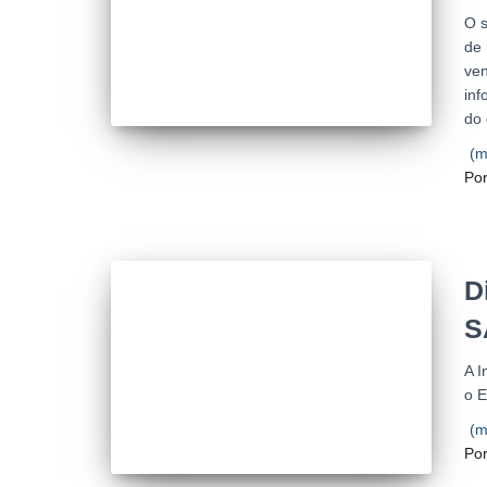
O 
de 
ven
inf
do 
(m
Po
D
S
A I
o 
(m
Po