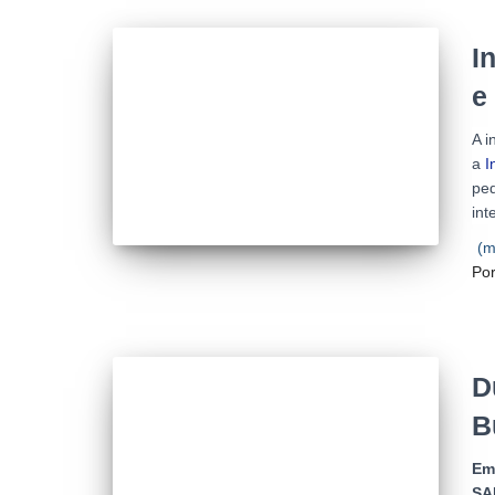
I
e
A i
a
I
ped
int
(m
Po
D
B
Em
SA