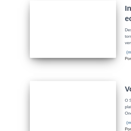
I
e
Des
tor
ve
(m
Po
V
O S
pla
One
(m
Po