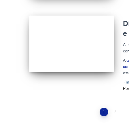
D
e
A I
co
A
G
co
est
(m
Po
Paginação
1
2