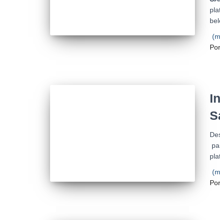
pla
bel
(m
Po
I
S
De
pa
pla
(m
Po