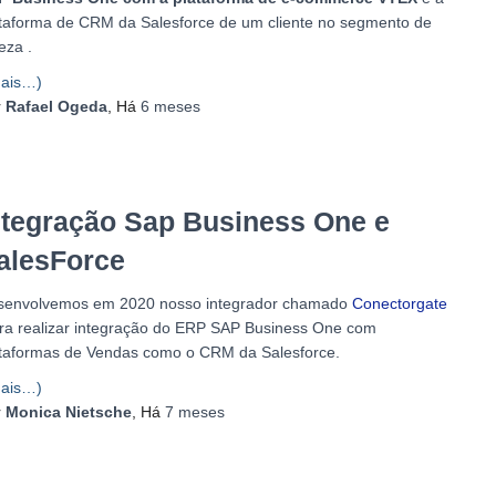
taforma de CRM da Salesforce de um cliente no segmento de
eza .
ais…)
r
Rafael Ogeda
, Há
6 meses
ntegração Sap Business One e
alesForce
senvolvemos em 2020 nosso integrador chamado
Conectorgate
ra realizar integração do ERP SAP Business One com
taformas de Vendas como o CRM da Salesforce.
ais…)
r
Monica Nietsche
, Há
7 meses