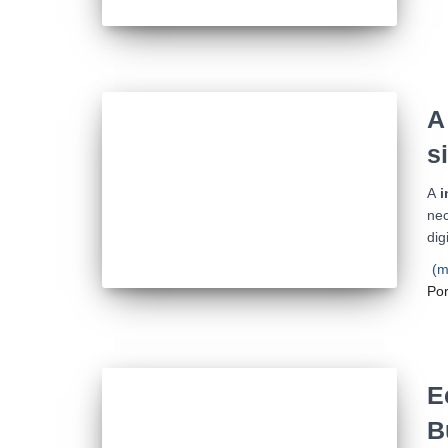
A
s
A
i
ne
digi
(m
Po
E
B