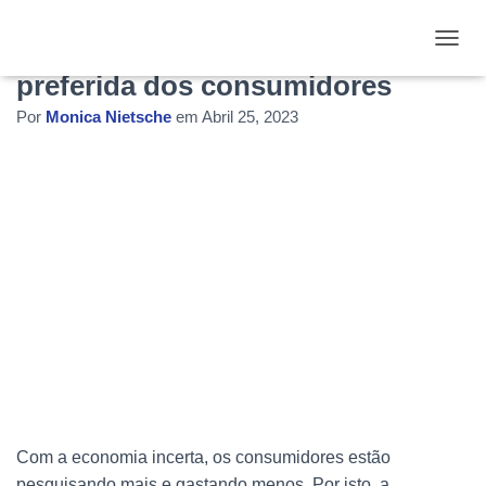
PIX é a forma de pagamento
ALTE
preferida dos consumidores
Por
Monica Nietsche
em
Abril 25, 2023
Com a economia incerta, os consumidores estão
pesquisando mais e gastando menos. Por isto, a