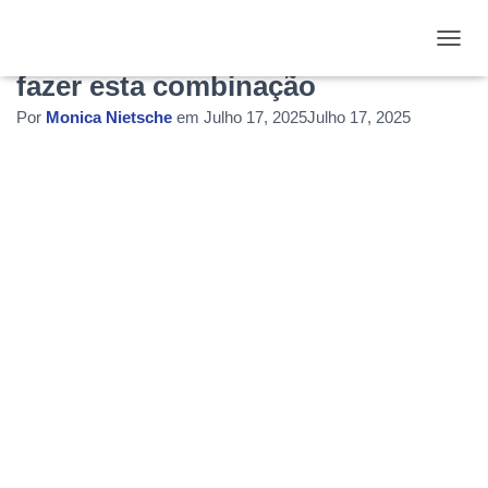
APIs e Inteligência artificial, como
ALTE
fazer esta combinação
Por
Monica Nietsche
em
Julho 17, 2025
Julho 17, 2025