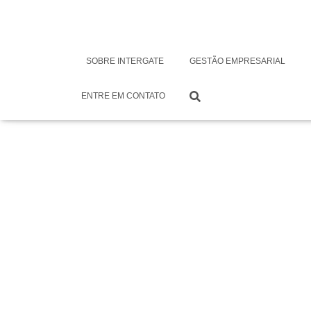
Uma abordagem d
SOBRE INTERGATE
GESTÃO EMPRESARIAL
nuvens
ENTRE EM CONTATO
Por
Monica Nietsche
em
Maio 26, 2020