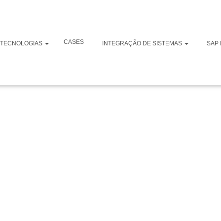
e API para várias
CASES
TECNOLOGIAS
INTEGRAÇÃO DE SISTEMAS
SAP 