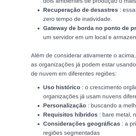
dois ambientes de produção o mais 
Recuperação de desastres
: essa
zero tempo de inatividade.
Gateway de borda no ponto de p
um servidor em um local e armazen
Além de considerar ativamente o acima,
as organizações já podem estar usando
de nuvem em diferentes regiões:
Uso histórico
: o crescimento orgâ
organizações já usam nuvens difer
Personalização
: buscando a melho
Requisitos híbridos
: bare metal, 
Considerações geográficas
: a p
regiões segmentadas