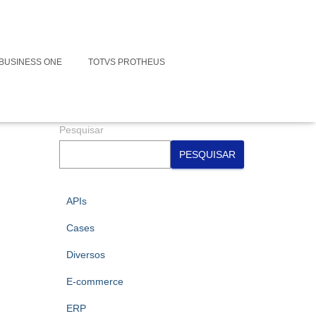
Faça contato conosco para suas
Integrações
BUSINESS ONE
TOTVS PROTHEUS
Assine nossa Newsletter
Pesquisar
PESQUISAR
APIs
Cases
Diversos
E-commerce
ERP