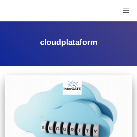
ALTE
cloudplataform