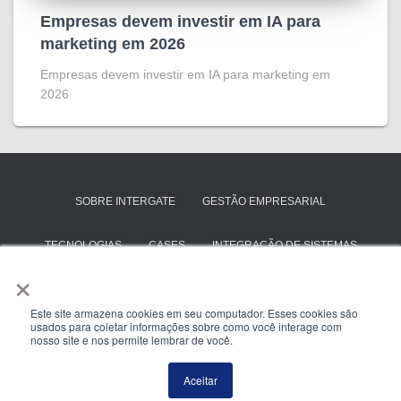
Empresas devem investir em IA para
marketing em 2026
Empresas devem investir em IA para marketing em
2026
SOBRE INTERGATE
GESTÃO EMPRESARIAL
TECNOLOGIAS
CASES
INTEGRAÇÃO DE SISTEMAS
×
SAP BUSINESS ONE
TOTVS PROTHEUS
Este site armazena cookies em seu computador. Esses cookies são
usados para coletar informações sobre como você interage com
ENTRE EM CONTATO
nosso site e nos permite lembrar de você.
Hestia | Criado com
ThemeIsle
Aceitar