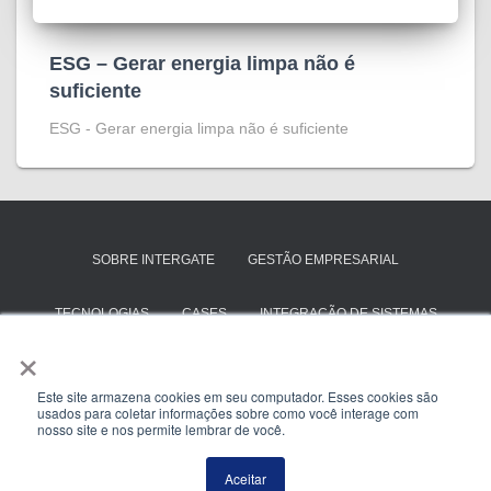
ESG – Gerar energia limpa não é
suficiente
ESG - Gerar energia limpa não é suficiente
SOBRE INTERGATE
GESTÃO EMPRESARIAL
TECNOLOGIAS
CASES
INTEGRAÇÃO DE SISTEMAS
×
SAP BUSINESS ONE
TOTVS PROTHEUS
Este site armazena cookies em seu computador. Esses cookies são
usados para coletar informações sobre como você interage com
ENTRE EM CONTATO
nosso site e nos permite lembrar de você.
Hestia | Criado com
ThemeIsle
Aceitar