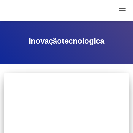
ALTE
inovaçãotecnologica