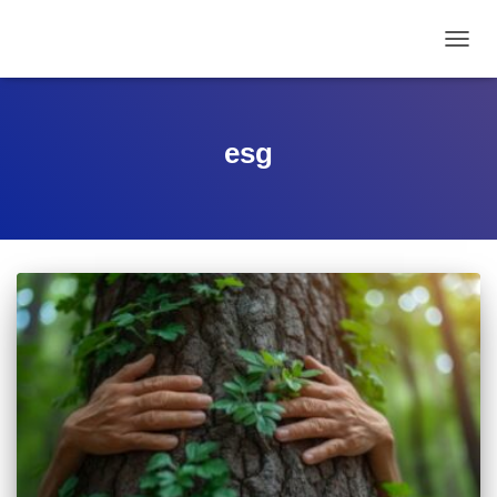
ALTE
esg