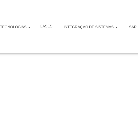
Comm traz
CASES
TECNOLOGIAS
INTEGRAÇÃO DE SISTEMAS
SAP 
 o e-Commerce em