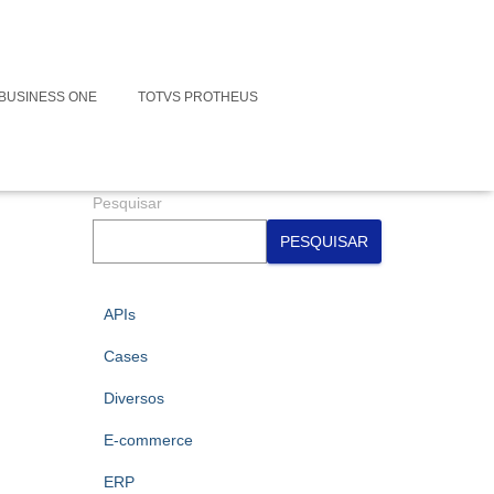
Faça contato conosco para suas
Integrações
BUSINESS ONE
TOTVS PROTHEUS
Assine nossa Newsletter
Pesquisar
PESQUISAR
APIs
Cases
Diversos
E-commerce
ERP