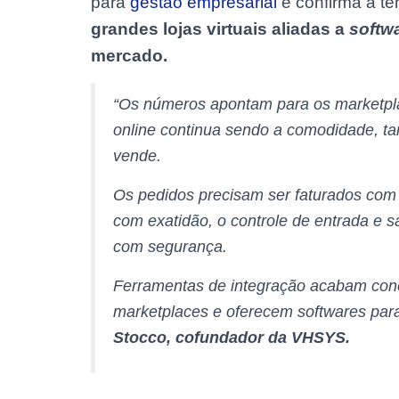
para
gestão empresarial
e confirma a t
grandes lojas virtuais aliadas a
softw
mercado.
“Os números apontam para os marketpla
online continua sendo a comodidade, t
vende.
Os pedidos precisam ser faturados com 
com exatidão, o controle de entrada e sa
com segurança.
Ferramentas de integração acabam conec
marketplaces e oferecem softwares para
Stocco, cofundador da
VHSYS.