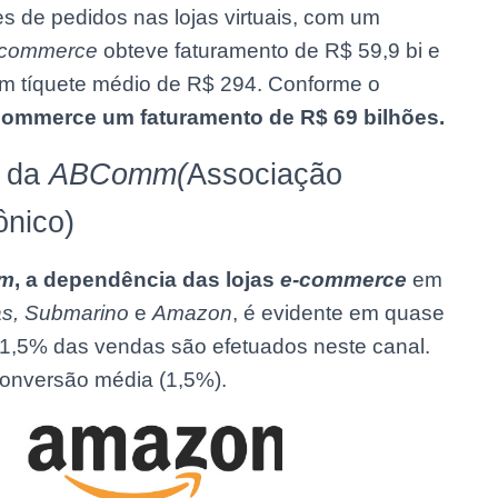
s de pedidos nas lojas virtuais, com um
-commerce
obteve faturamento de R$ 59,9 bi e
m tíquete médio de R$ 294. Conforme o
commerce um faturamento de R$ 69 bilhões.
o da
ABComm(
Associação
ônico)
m
, a dependência das lojas
e-commerce
em
s, Submarino
e
Amazon
, é evidente em quase
31,5% das vendas são efetuados neste canal.
conversão média (1,5%).