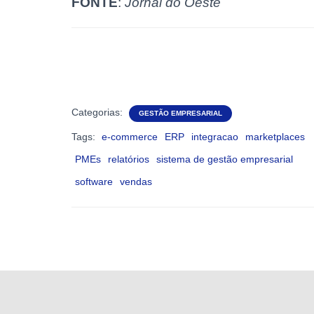
FONTE
:
Jornal do Oeste
Categorias:
GESTÃO EMPRESARIAL
Tags:
e-commerce
ERP
integracao
marketplaces
PMEs
relatórios
sistema de gestão empresarial
software
vendas