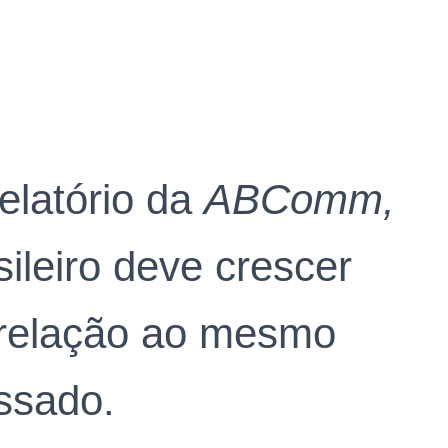
elatório da
ABComm,
ileiro deve crescer
relação ao mesmo
ssado.