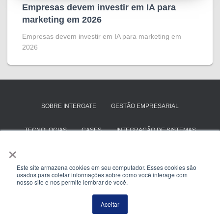
Empresas devem investir em IA para
marketing em 2026
Empresas devem investir em IA para marketing em
2026
SOBRE INTERGATE
GESTÃO EMPRESARIAL
TECNOLOGIAS
CASES
INTEGRAÇÃO DE SISTEMAS
×
SAP BUSINESS ONE
TOTVS PROTHEUS
Este site armazena cookies em seu computador. Esses cookies são
usados para coletar informações sobre como você interage com
ENTRE EM CONTATO
nosso site e nos permite lembrar de você.
Hestia | Criado com
ThemeIsle
Aceitar