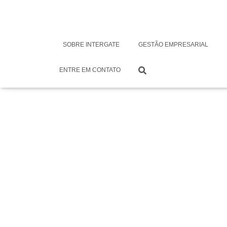
Izzo Musical – I
SOBRE INTERGATE
GESTÃO EMPRESARIAL
Business One e I
ENTRE EM CONTATO
Por
Monica Nietsche
em
Julho 25, 2022