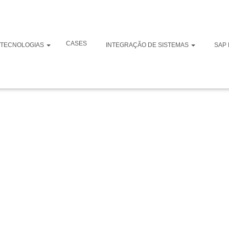
ntegração SAP
CASES
TECNOLOGIAS
INTEGRAÇÃO DE SISTEMAS
SAP 
deris