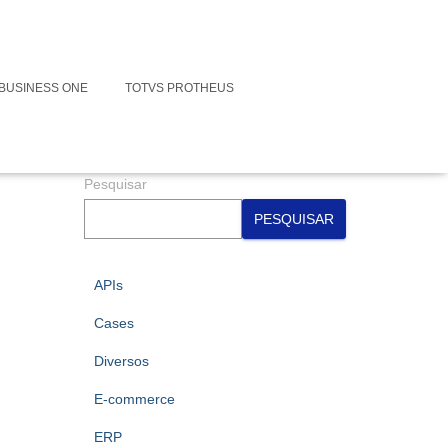
Faça contato conosco para suas
Integrações
BUSINESS ONE
TOTVS PROTHEUS
Assine nossa Newsletter
Pesquisar
PESQUISAR
APIs
Cases
Diversos
E-commerce
ERP