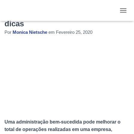
Você sabe gerir um negócio? Veja
ALTE
dicas
Por
Monica Nietsche
em
Fevereiro 25, 2020
Uma administração bem-sucedida pode melhorar o
total de operações realizadas em uma empresa,