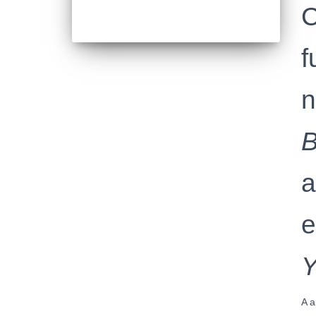
C
f
n
B
a
A 