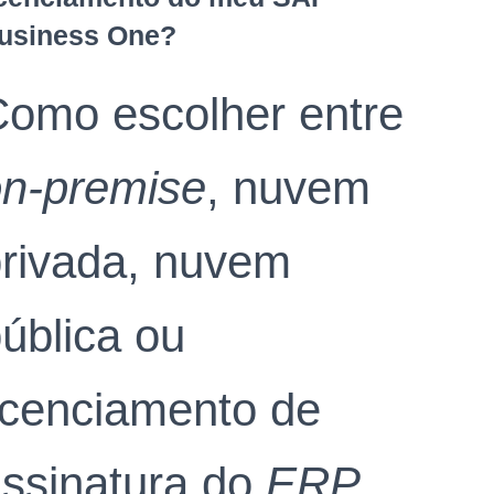
usiness One?
omo escolher entre
n-premise
, nuvem
rivada, nuvem
ública ou
icenciamento de
ssinatura do
ERP