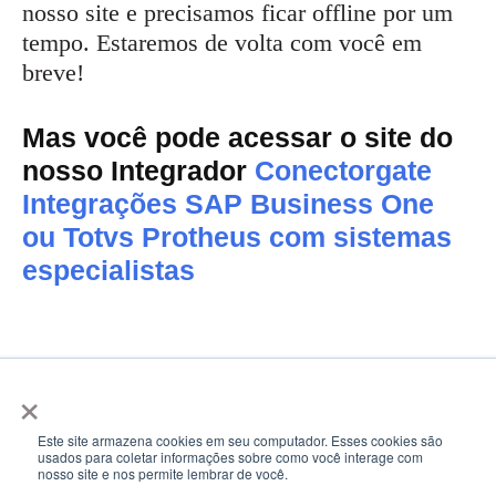
nosso site e precisamos ficar offline por um
tempo. Estaremos de volta com você em
breve!
Mas você pode acessar o site do
nosso Integrador
Conectorgate
Integrações SAP Business One
ou Totvs Protheus com sistemas
especialistas
×
Neve
| Movido a
WordPress
Blog
Cases
Contato
Home
Este site armazena cookies em seu computador. Esses cookies são
usados para coletar informações sobre como você interage com
Integração de Sistemas
Maintenance Page
nosso site e nos permite lembrar de você.
Nossos parceiros
Política de privacidade
Sobre nós