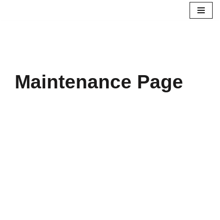
Pular
para
o
conteúdo
Maintenance Page